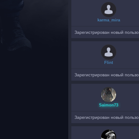
karma_mira
Зарегистрирован новый пользо
Flint
Зарегистрирован новый пользо
Saimon73
Зарегистрирован новый польз