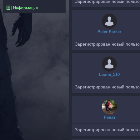
Зарегистрирован новый польз
| Информация
Peter Parker
Зарегистрирован новый пользо
Leone_510
Зарегистрирован новый польз
Ренат
Зарегистрирован новый пользо