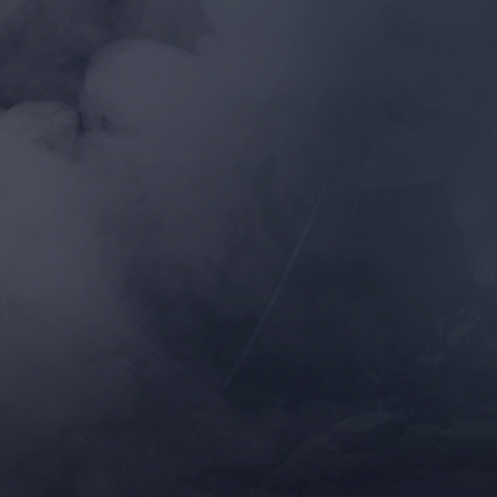
мация
606