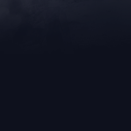
Игрок
трации:
2 апреля 2023 г, 17:01
ере:
CORCODIL (akyJIa)
ые
akyJIa
ния:
25 июля 1993 г
данные
Рамиль Акула
а форуме
:
0
0
тема:
Зашел в гости , получил бан!
0