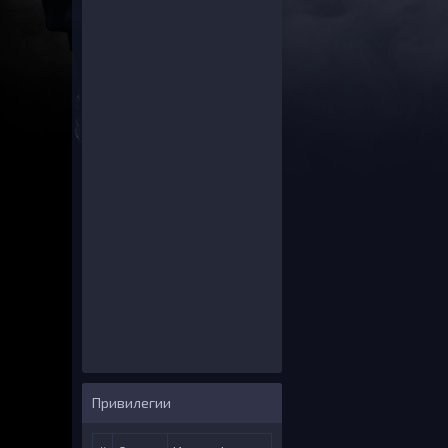
Группа:
Дата регис
Ник на серв
Личные данн
Имя:
Дата рожде
Контактные 
Вконтакте:
Активность н
Сообщений
Спасибок:
Последняя 
Рейтинг:
Привилегии