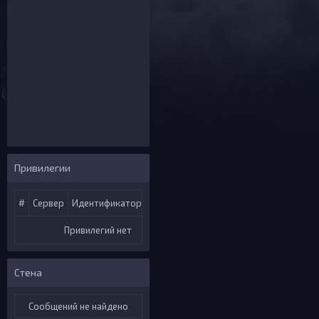
Группа:
Дата регистрации:
Активность на форуме
Сообщений:
Спасибок:
Последняя тема:
Рейтинг:
Привилегии
#
Сервер
Идентификатор
Услуги
Привилегий нет
Стена
Сообщений не найдено