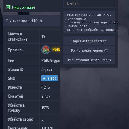
| Информация
Регистрируясь на сайте, Вы
принимаете
Статистика drillfish
политику обработки персональных д
и выражаете
согласие на обработку своих данных
Место в
14
статистике
Зарегистрироваться
PbI6A-gpe/|b
Профиль
Регистрация через VK
Регистрация через Steam
Ник
PbI6A-gpe/|b
Steam ID
Скрыт
Skill
H+ (156)
Убийств
4216
Смертей
2787
Убийств в
1573
голову
Убийств своих
0
Выстрелов
180170