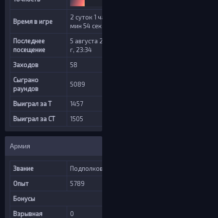
2 суток 1 час 42
Время в игре
мин 54 сек
Последнее
5 августа 2026
посещение
г, 23:34
Заходов
58
Сыграно
5089
раундов
Выиграл за Т
1457
Выиграл за CT
1505
Армия
Звание
Подполковник
Опыт
5789
Бонусы
Взрывная
0