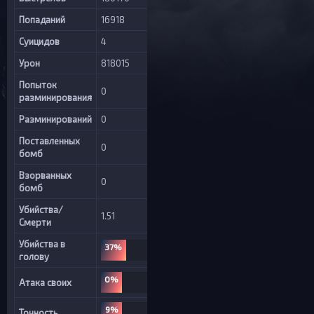
Попаданий
16918
Суицидов
4
Урон
818015
Попыток
0
разминирования
Разминирований
0
Поставленных
0
бомб
Взорванных
0
бомб
Убийства/
1.51
Смерти
Убийства в
37%
голову
0%
Атака своих
9%
Точность