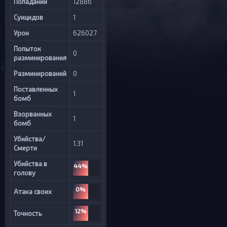
Попаданий
12886
Суицидов
1
Урон
626027
Попыток
0
разминирования
Разминирований
0
Поставленных
1
бомб
Взорванных
1
бомб
Убийства/
1.31
Смерти
Убийства в
44%
голову
0%
Атака своих
12%
Точность