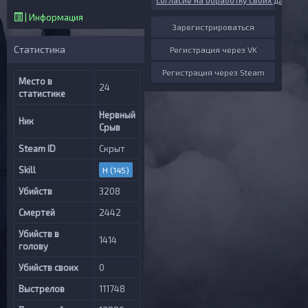
согласие на обработку своих данных
| Информация
Зарегистрироваться
Статистика
Регистрация через VK
Регистрация через Steam
Место в
24
статистике
Нервный
Ник
Срыв
Steam ID
Скрыт
Skill
H (145)
Убийств
3208
Смертей
2442
Убийств в
1414
голову
Убийств своих
0
Выстрелов
111748