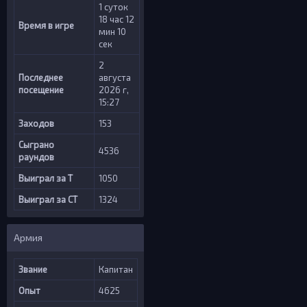
1 суток
18 час 12
Время в игре
мин 10
сек
2
Последнее
августа
посещение
2026 г,
15:27
Заходов
153
Сыграно
4536
раундов
Выиграл за Т
1050
Выиграл за CT
1324
Армия
Звание
Капитан
Опыт
4625