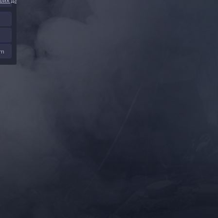
воих данных
am