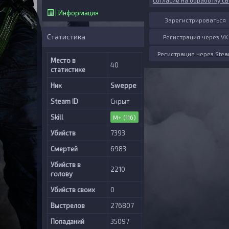
согласие на обработку с
| Информация
Зарегистрироваться
Статистика
Регистрация через VK
Регистрация через Ste
Место в
40
статистике
Ник
Sweppe
Steam ID
Скрыт
Skill
M+ (116)
Убийств
7393
Смертей
6983
Убийств в
2210
голову
Убийств своих
0
Выстрелов
276807
Попаданий
35097