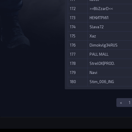
172
>>BliZzarD<<
173
НЕКИТРИЛ
174
Slava72
175
Xaz
176
Dimokvlg34RUS
177
PALL MALL
178
StrelOK|PROD.
179
Navi
180
Stim_006_ING
Перв
«
1