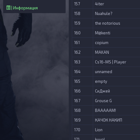
157
4iter
| Информация
158
Nuahule?
159
the notorious
160
M@kenti
161
copium
162
MAKAN
163
Cs16-MS | Player
164
unnamed
165
empty
166
СиДжей
167
Grouse G
168
BAAAAAM!
169
КАЧОК НАКИП
170
Lion
171
kuvol