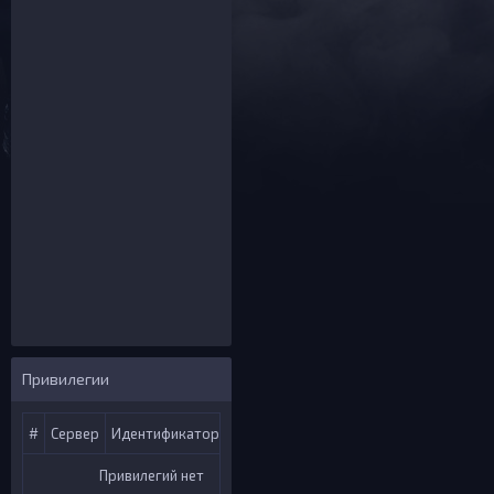
Группа:
Дата регистрации:
Контактные данные
Вконтакте:
Steam:
Активность на форуме
Сообщений:
Спасибок:
Последняя тема:
Рейтинг:
Привилегии
#
Сервер
Идентификатор
Услуги
Привилегий нет