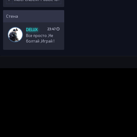
Стена
23:47
DELUX
Все просто ,Не
болтай ,Играй !