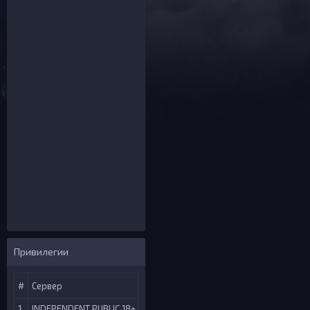
Группа:
Дата регистрации:
Ник на сервере:
Личные данные
Имя:
Дата рождения:
Активность на форуме
Сообщений:
Спасибок:
Последняя тема:
Рейтинг:
Привилегии
#
Сервер
Идентификатор
Услуги
1
INDEPENDENT PUBLIC 18+
DELUX
Админ+VIP
(Подробн